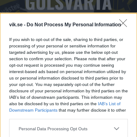
GULSVARTA
vik.se -
Do Not Process My Personal Information
If you wish to opt-out of the sale, sharing to third parties, or
processing of your personal or sensitive information for
targeted advertising by us, please use the below opt-out
section to confirm your selection. Please note that after your
opt-out request is processed you may continue seeing
interest-based ads based on personal information utilized by
us or personal information disclosed to third parties prior to
your opt-out. You may separately opt-out of the further
disclosure of your personal information by third parties on the
IAB’s list of downstream participants. This information may
MER HOCKEY FÖR ALLA
also be disclosed by us to third parties on the
IAB’s List of
Downstream Participants
that may further disclose it to other
third parties.
Av våra ca 650 aktiva barn och ungdomar är knappt
10% tjejer. De flesta är alltså killar, oftast med
Please note that this website/app uses one or more Google
Personal Data Processing Opt Outs
services and may gather and store information including but
helsvensk bakgrund. På läktaren när vårt populära