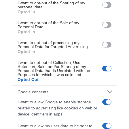
not limited to your visit or usage behaviour. You may click to
I want to opt-out of the Sharing of my
herrlag spelar är det samma sak. Vi vill bredda
personal data.
grant or deny consent to Google and its third-party tags to
Opted In
intresset för VIK. Att vår klubb ska spegla samhället
use your data for below specified purposes in below Google
på ett bättre sätt. Fler tjejer och barn med utländsk
consent section.
I want to opt-out of the Sale of my
bakgrund i våra ungdomslag – och på läktaren i ABB
Personal Data.
Opted In
Arena.
I want to opt-out of processing my
Ett hinder för att börja spela hockey kan ofta vara
Personal Data for Targeted Advertising.
Opted In
ekonomi. Alla har inte möjligheten att köpa den
Visa mer
utrustning som krävs för att deras barn ska kunna få
I want to opt-out of Collection, Use,
Retention, Sale, and/or Sharing of my
testa på sporten. VIK har i flera år erbjudit
Personal Data that Is Unrelated with the
låneutrustningar, så att barn kan få pröva att spela
Purposes for which it was collected.
Opted Out
hockey utan att det blir jättedyrt direkt.
Låneutrustningarna är väldigt populära och tar slut
Google consents
fort. Vi kommer därför att jobba på att få in många
I want to allow Google to enable storage
fler utrustningar.
related to advertising like cookies on web or
device identifiers in apps.
Vad gör vi:
I want to allow my user data to be sent to
· Startat egen flickhockeyskola