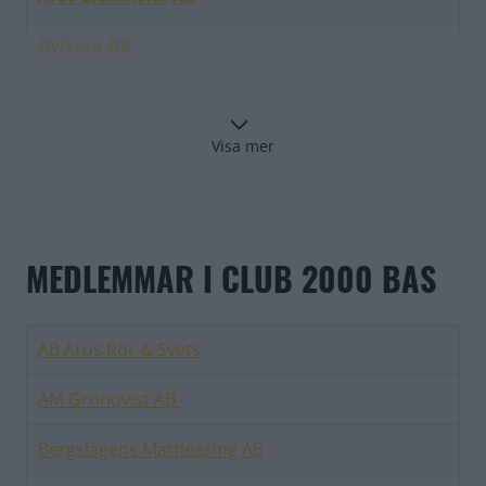
Avivera AB
AWD Automationsteknik AB
BosseS Juridik AB
Visa mer
EL-TEAM i Hallstahammar AB
Folkpool
MEDLEMMAR I CLUB 2000 BAS
Fredrik Bergvall AB
Hannas Pizza & Kök
AB Aros Rör & Svets
HEAT Entreprenad AB
AM Grönqvist AB
LUCIE BLOMSTERCITY AB
Bergslagens Mattleasing AB