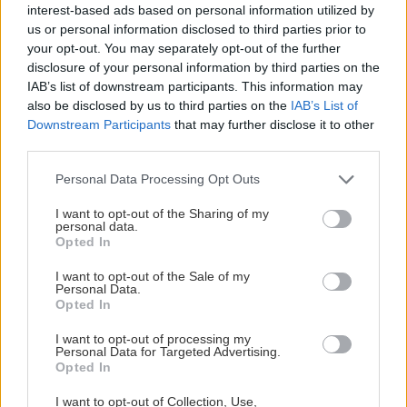
- Halsduk eller mössa
interest-based ads based on personal information utilized by
Visa mer
us or personal information disclosed to third parties prior to
your opt-out. You may separately opt-out of the further
CLUB 2000 GULD - PRIS: 9995
disclosure of your personal information by third parties on the
IAB’s list of downstream participants. This information may
KR
also be disclosed by us to third parties on the
IAB’s List of
Downstream Participants
that may further disclose it to other
third parties.
- 30 st. entrébiljetter till valfri seriematch under 23-24
(OBS! även i ev. slutspel)
Please note that this website/app uses one or more Google
Personal Data Processing Opt Outs
services and may gather and store information including but
- Er företagslogga
STOR
presenterat på särskild tavla
not limited to your visit or usage behaviour. You may click to
I want to opt-out of the Sharing of my
personal data.
grant or deny consent to Google and its third-party tags to
Opted In
- Er företagslogga presenterat på vik.se
use your data for below specified purposes in below Google
consent section.
I want to opt-out of the Sale of my
- Inbjudan till mingel & partnerträff för 2 personer i
Personal Data.
Opted In
samband med en match
I want to opt-out of processing my
- Signerad matchtröja eller mat & hockey för 2 pers
Personal Data for Targeted Advertising.
en gång (OBS! gäller i grundserien)
Opted In
Visa mer
I want to opt-out of Collection, Use,