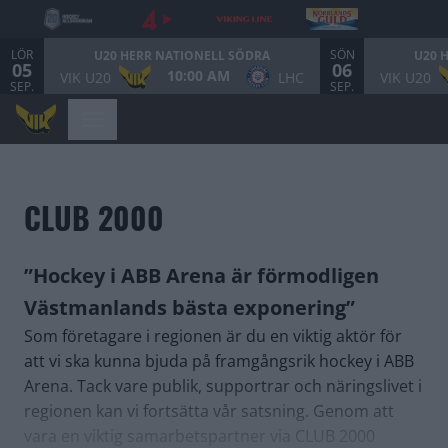
LÖR
SÖN
U20 HERR NATIONELL SÖDRA
U20 
05
06
10:00 AM
VIK U20
LHC
VIK U20
SEP.
SEP.
CLUB 2000
”Hockey i ABB Arena är förmodligen
Västmanlands bästa exponering”
Som företagare i regionen är du en viktig aktör för
att vi ska kunna bjuda på framgångsrik hockey i ABB
Arena. Tack vare publik, supportrar och näringslivet i
regionen kan vi fortsätta vår satsning. Genom att
vara en viktig samarbetspartner via CLUB 2000