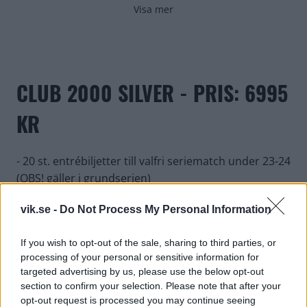
Visa mer
CLUB 2000 SILVER - PRIS: 6995
KR
- 20 st. entrébiljetter till valfri seriematch under 23-24
(OBS! gäller i grundserien)
- Er företagslogga presenterat på särskild tavla
vik.se -
Do Not Process My Personal Information
- Er företagslogga presenterat på vik.se
If you wish to opt-out of the sale, sharing to third parties, or
processing of your personal or sensitive information for
- Inbjudan till mingel & partnerträff för 2 pers i
targeted advertising by us, please use the below opt-out
samband med en match
section to confirm your selection. Please note that after your
opt-out request is processed you may continue seeing