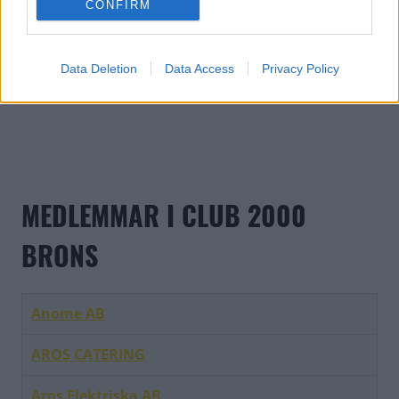
CONFIRM
Data Deletion
Data Access
Privacy Policy
MEDLEMMAR I CLUB 2000
BRONS
Anome AB
AROS CATERING
Aros Elektriska AB