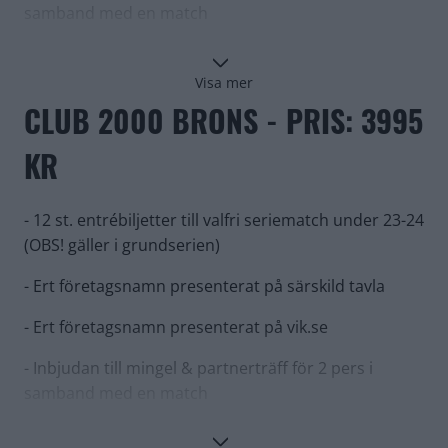
samband med en match
stor glädje vi nu får inleda ett samarbete med
Västerås IK som har en spännande och offensiv resa
framför sig.
Visa mer
CLUB 2000 BRONS - PRIS: 3995
Dennis Ericson, Västerås IK:
KR
- Sponsorkonsulterna är en lokal aktör som till hör
toppen i landet i sin bransch. Vi ser framemot att få
starta upp detta samarbete med dem och vi tror att
- 12 st. entrébiljetter till valfri seriematch under 23-24
det kan bidra starkt till Gulsvart2024.
(OBS! gäller i grundserien)
- Ert företagsnamn presenterat på särskild tavla
- Ert företagsnamn presenterat på vik.se
- Inbjudan till mingel & partnerträff för 2 pers i
samband med en match
- Halsduk eller mössa