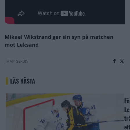
Mikael Wikstrand ger sin syn på matchen
mot Leksand
JIMMY GERDIN
LÄS NÄSTA
Fö
Le
tr
ef