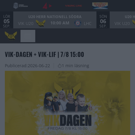
LÖR
SÖN
U20 HERR NATIONELL SÖDRA
U20 
05
06
10:00 AM
VIK U20
LHC
VIK U20
SEP.
SEP.
VIK-DAGEN + VIK-LIF | 7/8 15:00
Publicerad:
2026-06-22
1 min läsning