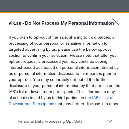
vik.se -
Do Not Process My Personal Information
Summering:
Västerås överraskade nog mången besökare denna
If you wish to opt-out of the sale, sharing to third parties, or
afton genom att spela jämt målmässigt med gästande
processing of your personal or sensitive information for
Leksand. Det fanns många sekvenser i spelet som
targeted advertising by us, please use the below opt-out
spelare och tränare kan ta med sig från denna första
section to confirm your selection. Please note that after your
match. Att dra några större växlar utifrån denna första
opt-out request is processed you may continue seeing
match bör dock undvikas men intet förbjudet att
interest-based ads based on personal information utilized by
us or personal information disclosed to third parties prior to
känna viss glädje över laginsatsen. Ett stort tack även
your opt-out. You may separately opt-out of the further
till Leksands alla supportar som bidrog till den härliga
disclosure of your personal information by third parties on the
stämning som rådde under denna tidiga
IAB’s list of downstream participants. This information may
försäsongsmatch.
also be disclosed by us to third parties on the
IAB’s List of
Downstream Participants
that may further disclose it to other
third parties.
VIK–Leksand 3 – 4
(1–1, 1–0, 1–2, 0–0, 0–1) efter straffar
Please note that this website/app uses one or more Google
Personal Data Processing Opt Outs
services and may gather and store information including but