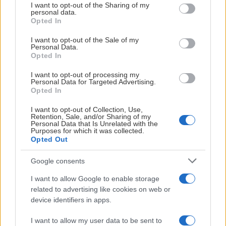
not limited to your visit or usage behaviour. You may click to
I want to opt-out of the Sharing of my
1-0
(09.12) Melker Bertals (Tim Friberg)
personal data.
grant or deny consent to Google and its third-party tags to
1-1
(05.23) Joshua Passolt (August Lissel, Tyler
Opted In
use your data for below specified purposes in below Google
Kelleher)
consent section.
I want to opt-out of the Sale of my
2-1
(26.18) Viktor Pennerborn, (Carl Jakobsson, Theo
Personal Data.
Opted In
Keilin)
2-2
(37.13) Pax Kleffner
I want to opt-out of processing my
2-3
(47.10) Nathan Staios, (Carter Berger, Adam
Personal Data for Targeted Advertising.
Opted In
Andersson)
3-3 (53.58) Emil Ekholm.
I want to opt-out of Collection, Use,
Retention, Sale, and/or Sharing of my
Personal Data that Is Unrelated with the
Förlängningen: Inget mål föll
Purposes for which it was collected.
Opted Out
Avgörande straff
: 3 – 4 Tyler Kelleher
Google consents
I want to allow Google to enable storage
related to advertising like cookies on web or
device identifiers in apps.
I want to allow my user data to be sent to