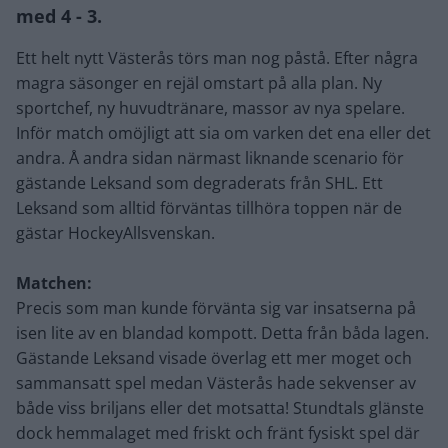
med 4 - 3.
Ett helt nytt Västerås törs man nog påstå. Efter några
magra säsonger en rejäl omstart på alla plan. Ny
sportchef, ny huvudtränare, massor av nya spelare.
Inför match omöjligt att sia om varken det ena eller det
andra. Å andra sidan närmast liknande scenario för
gästande Leksand som degraderats från SHL. Ett
Leksand som alltid förväntas tillhöra toppen när de
gästar HockeyAllsvenskan.
Matchen:
Precis som man kunde förvänta sig var insatserna på
isen lite av en blandad kompott. Detta från båda lagen.
Gästande Leksand visade överlag ett mer moget och
sammansatt spel medan Västerås hade sekvenser av
både viss briljans eller det motsatta! Stundtals glänste
dock hemmalaget med friskt och fränt fysiskt spel där