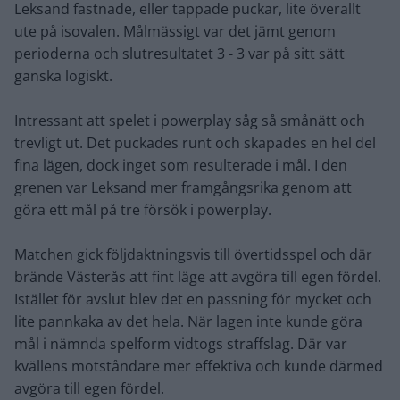
Leksand fastnade, eller tappade puckar, lite överallt
ute på isovalen. Målmässigt var det jämt genom
perioderna och slutresultatet 3 - 3 var på sitt sätt
ganska logiskt.
Intressant att spelet i powerplay såg så smånätt och
trevligt ut. Det puckades runt och skapades en hel del
fina lägen, dock inget som resulterade i mål. I den
grenen var Leksand mer framgångsrika genom att
göra ett mål på tre försök i powerplay.
Matchen gick följdaktningsvis till övertidsspel och där
brände Västerås att fint läge att avgöra till egen fördel.
Istället för avslut blev det en passning för mycket och
lite pannkaka av det hela. När lagen inte kunde göra
mål i nämnda spelform vidtogs straffslag. Där var
kvällens motståndare mer effektiva och kunde därmed
avgöra till egen fördel.