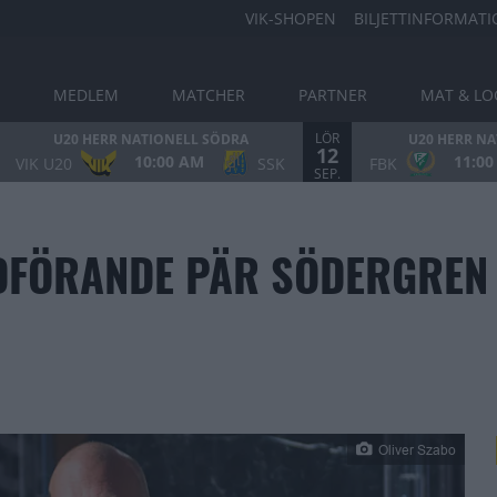
VIK-SHOPEN
BILJETTINFORMAT
MEDLEM
MATCHER
PARTNER
MAT & LO
LÖR
U20 HERR NATIONELL SÖDRA
U20 HERR N
12
10:00 AM
11:0
VIK U20
SSK
FBK
SEP.
DFÖRANDE PÄR SÖDERGREN E
Oliver Szabo