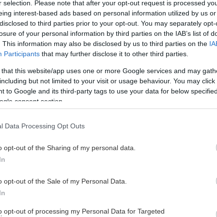
 föreningar, inom både ishockey och andra idrotter, som
r selection. Please note that after your opt-out request is processed y
.
eing interest-based ads based on personal information utilized by us or
disclosed to third parties prior to your opt-out. You may separately opt-
rbättras på en rad områden men även ge väldigt mycket
losure of your personal information by third parties on the IAB’s list of
. This information may also be disclosed by us to third parties on the
IA
m att vi tack vare satsningen i princip har dubblerat
Participants
that may further disclose it to other third parties.
1 till cirka 19 mkr säsongen 23/24.
 that this website/app uses one or more Google services and may gath
n en fantastisk upplevelse och har alltid gett mig
including but not limited to your visit or usage behaviour. You may click 
om ytterligare ett avancemang uppåt med
 to Google and its third-party tags to use your data for below specifi
ft i linje med de förutsättningar klubben har skapat rent
ogle consent section.
 finns stor besvikelse kring detta då det till stor del är
i sporten, oavsett roll, under alla dessa år alltid gjort
l Data Processing Opt Outs
o opt-out of the Sharing of my personal data.
ckeyföreningar ger otroligt mycket men jag skulle ljuga
In
 jag lägger minst 700 timmar volontärt per år.
 100 kvällar per år. Lägg därtill du alltid, oavsett dag
o opt-out of the Sale of my Personal Data.
 styrelse, medarbetare, partners, supportrar, media etc.
In
to opt-out of processing my Personal Data for Targeted
 värld inte finnas något tvivel om att man är beredd på att