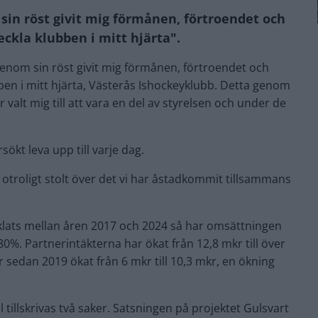
sin röst givit mig förmånen, förtroendet och
ckla klubben i mitt hjärta".
m genom sin röst givit mig förmånen, förtroendet och
ben i mitt hjärta, Västerås Ishockeyklubb. Detta genom
 valt mig till att vara en del av styrelsen och under de
ökt leva upp till varje dag.
är otroligt stolt över det vi har åstadkommit tillsammans
ecklats mellan åren 2017 och 2024 så har omsättningen
80%. Partnerintäkterna har ökat från 12,8 mkr till över
sedan 2019 ökat från 6 mkr till 10,3 mkr, en ökning
 tillskrivas två saker. Satsningen på projektet Gulsvart