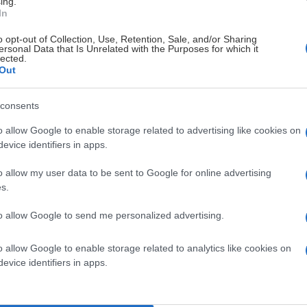
ing.
t ett bra eller dåligt år. Det är också ett beslut som i
In
iver, befintliga styrelsemedlemmar med flera.
o opt-out of Collection, Use, Retention, Sale, and/or Sharing
ersonal Data that Is Unrelated with the Purposes for which it
fram till att det är dags att förändra den. Jag vill till
lected.
Out
höver mig, inte bara när jag har tid. Mina
 mig oftare, speciellt i dessa tuffa tider.
consents
 inte kommer ställa upp för omval vid kommande
o allow Google to enable storage related to advertising like cookies on
evice identifiers in apps.
onde styrelseår meddelade valberedningen, vid ungefär
o allow my user data to be sent to Google for online advertising
 samband med kommande årsmöte.
s.
relsen. Vi nåddes under påskhelgen av beskedet att vår
to allow Google to send me personalized advertising.
 inte vara speciellt konspiratoriskt lagd för att låta
varför. Finns det kontroverser, falanger,
o allow Google to enable storage related to analytics like cookies on
l därför här och nu vänligen men bestämt avfärda ALLA
evice identifiers in apps.
att det kan uppfattas som att något djupare ligger bakom
 har alltid gjort vårt yttersta för föreningen i alla