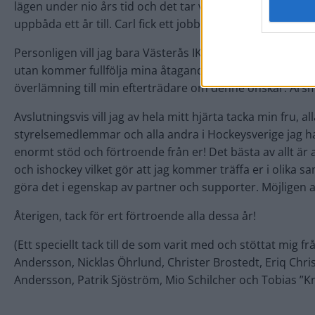
lägen under nio års tid och det tar väldigt mycket energi.
uppbåda ett år till. Carl fick ett jobberbjudande som han i
Personligen vill jag bara Västerås IK:s bästa och jag k
utan kommer fullfölja mina åtaganden till och med årsmöt
överlämning till min efterträdare om denne önskar. Årsmö
Avslutningsvis vill jag av hela mitt hjärta tacka min fru, 
styrelsemedlemmar och alla andra i Hockeysverige jag har 
enormt stöd och förtroende från er! Det bästa av allt är 
och ishockey vilket gör att jag kommer träffa er i olika
göra det i egenskap av partner och supporter. Möjligen a
Återigen, tack för ert förtroende alla dessa år!
(Ett speciellt tack till de som varit med och stöttat mig fr
Andersson, Nicklas Öhrlund, Christer Brostedt, Eriq Chri
Andersson, Patrik Sjöström, Mio Schilcher och Tobias ”K