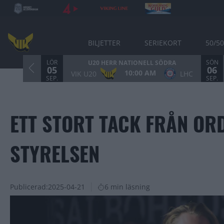
BILJETTER
SERIEKORT
50/50
LÖR
SÖN
U20 HERR NATIONELL SÖDRA
05
06
10:00 AM
VIK U20
LHC
SEP.
SEP.
ETT STORT TACK FRÅN OR
STYRELSEN
Publicerad:
2025-04-21
6 min läsning