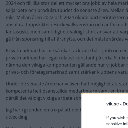
2024 och till lika stor del ett mycket bra jobb av hela m
säljarbete och produktutbudet de senaste åren. Mellan 
mkr. Mellan åren 2022 och 2024 ökade partnerintäkterna 
absoluta toppskiktet i Hockeyallsvenskan och är förmodl
fantastiskt, men samtidigt ett väldigt stort ansvar att varj
gå från sponsring till affärsnytta, och det måste vårdas v
Privatmarknad har också ökat tack vare hårt jobb och er 
privatmarknad har legat relativt konstant på cirka 6 mkr 
nämna den viktiga komponenten gällande hur vi jobbar
privat- och företagsmarknad samt stärker klubbens var
Under de senaste åren har vi även haft möjlighet att s
kompetenta heltidsanställda medarbetare samt en bra ekon
därtill det väldigt viktiga arbete som bedrivs inom Ett Gul
vik.se -
Do
Jag har i grunden en tro på att det bara finns två vägar – u
utveckling.
If you wish 
sensitive in