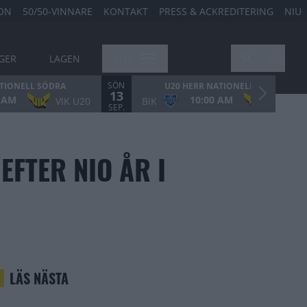
ION
50/50-VINNARE
KONTAKT
PRESS & ACKREDITERING
NIU
GER
LAGEN
Mer
Sök
SÖN
ATIONELL SÖDRA
U20 HERR NATIONELL SÖDRA
13
0 AM
10:00 AM
VIK U20
BIK
VIK U20
SEP.
FTER NIO ÅR I
LÄS NÄSTA