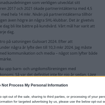
arknadsavdelningen som verkligen utvecklat sitt
åren 2017 och 2021 ökade partnerintäkterna med 4,5
med hela 14 mkr. Nivån på partnerintäkterna tillhör
igen även högre än några SHL-klubbar. Det är givetvis
e dag bli lite bättre på kundvård. Vårt mål har varit att
arje dag.
tro på satsningen Gulsvart 2024. Efter att
under några år lyfte den till 10,3 mkr 2024. Jag måste
 med kommunikation och media – något som lyfter både
umärke.
tärka upp barn- och ungdomsföreningen med
omi. Så var det definitivt inte för nio år sedan. Lägg
svart Hjärta, ett arbete som utvecklas varje år.
 Not Process My Personal Information
tveckling eller avveckling – och jag är alltid för
to opt-out of the sale, sharing to third parties, or processing of your per
formation for targeted advertising by us, please use the below opt-out s