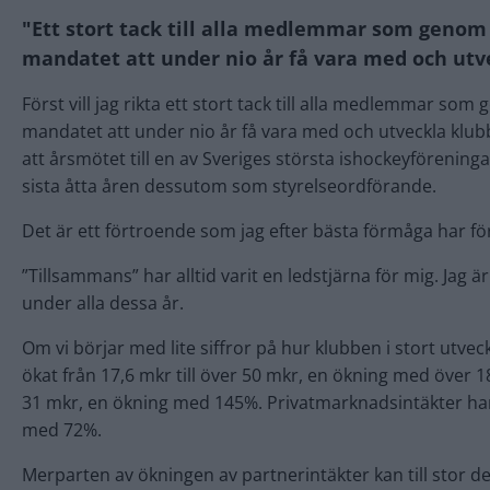
"Ett stort tack till alla medlemmar som genom 
mandatet att under nio år få vara med och utve
Först vill jag rikta ett stort tack till alla medlemmar so
mandatet att under nio år få vara med och utveckla klub
att årsmötet till en av Sveriges största ishockeyföreningar
sista åtta åren dessutom som styrelseordförande.
Det är ett förtroende som jag efter bästa förmåga har förs
”Tillsammans” har alltid varit en ledstjärna för mig. Jag 
under alla dessa år.
Om vi börjar med lite siffror på hur klubben i stort utv
ökat från 17,6 mkr till över 50 mkr, en ökning med över 1
31 mkr, en ökning med 145%. Privatmarknadsintäkter har 
med 72%.
Merparten av ökningen av partnerintäkter kan till stor del